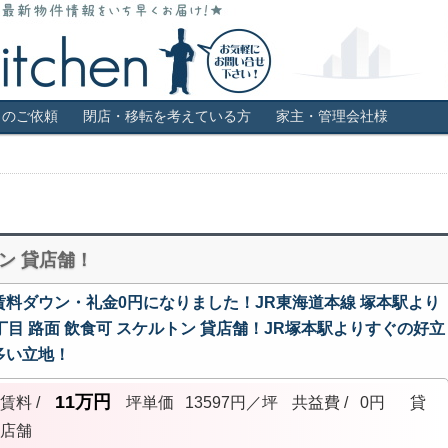
福島・堀江・新町などの貸店舗情報サイト。居抜き・スケルトン・ロー
き物件 スケルトン 飲食可店舗はス
しのご依頼
閉店・移転を考えている方
家主・管理会社様
ン 貸店舗！
料ダウン・礼金0円になりました！JR東海道本線 塚本駅より
目 路面 飲食可 スケルトン 貸店舗！JR塚本駅よりすぐの好立
多い立地！
11万円
賃料 /
坪単価
13597円／坪
共益費 /
0円
貸
店舗