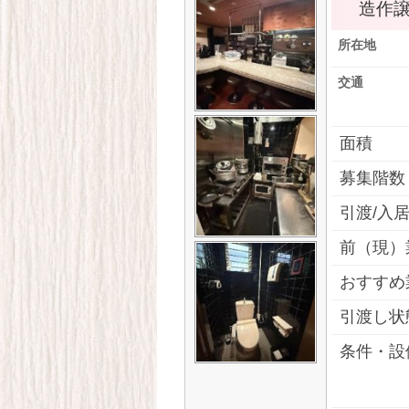
造作
所在地
交通
面積
募集階数
引渡/入
前（現）
おすすめ
引渡し状
条件・設