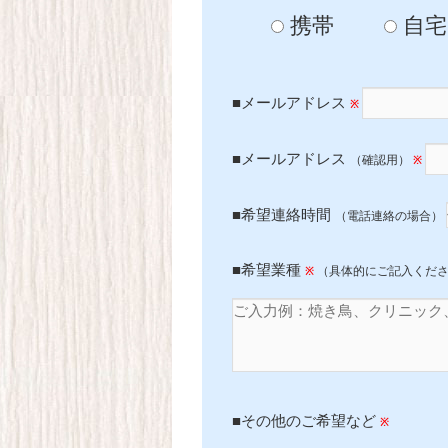
携帯
自宅
■メールアドレス
※
■メールアドレス
（確認用）
※
■希望連絡時間
（電話連絡の場合）
■希望業種
（具体的にご記入くだ
※
■その他のご希望など
※