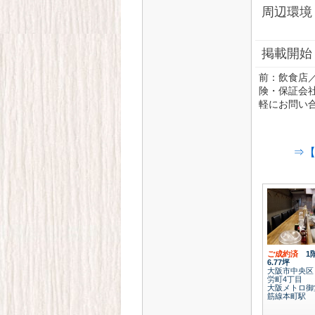
周辺環境
掲載開始
前：飲食店
険・保証会
軽にお問い
⇒【
ご成約済
1
6.77坪
大阪市中央区
労町4丁目
大阪メトロ御
筋線本町駅