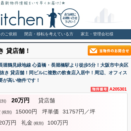
福島・堀江・新町などの貸店舗情報サイト。居抜き・スケルトン・ロー
き物件 スケルトン 飲食可店舗はス
しのご依頼
閉店・移転を考えている方
家主・管理会社様
き 貸店舗！
長堀鶴見緑地線 心斎橋・長堀橋駅より徒歩5分！大阪市中央区
 居抜き 貸店舗！同ビルに複数の飲食店入居中！周辺、オフィス
要が高い物件です！
A205301
20万円
貸店舗
税別)
費
15000円
坪単価
31757円／坪
(税別)
20万円
礼金
100万円
(税別)