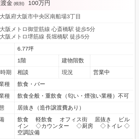
譲渡金
100万円
(税別)
大阪府大阪市中央区南船場3丁目
大阪メトロ御堂筋線 心斎橋駅 徒歩5分
大阪メトロ堺筋線 長堀橋駅 徒歩5分
6.77坪
1階
建物階数
居時期
相談
現況
営業中
業種
飲食・バー
業種
飲食全般・重飲食（匂い・煙強い業種）不可
態
居抜き（造作譲渡費あり）
備
飲食 軽飲食 オフィス街 居抜き ビル
イン ◇カウンター ◇厨房 ◇トイレ ◇
空調設備