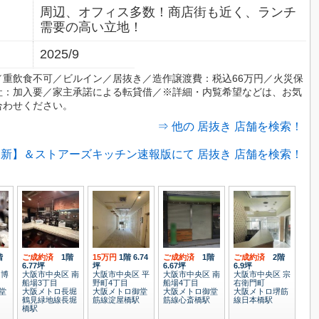
周辺、オフィス多数！商店街も近く、ランチ
需要の高い立地！
2025/9
／重飲食不可／ビルイン／居抜き／造作譲渡費：税込66万円／火災保
社：加入要／家主承諾による転貸借／※詳細・内覧希望などは、お気
合わせください。
⇒ 他の 居抜き 店舗を検索！
新】＆ストアーズキッチン速報版にて 居抜き 店舗を検索！
階
ご成約済
1階
15万円
1階
6.74
ご成約済
1階
ご成約済
2階
6.77坪
坪
6.67坪
6.9坪
 博
大阪市中央区 南
大阪市中央区 平
大阪市中央区 南
大阪市中央区 宗
船場3丁目
野町4丁目
船場4丁目
右衛門町
堂
大阪メトロ長堀
大阪メトロ御堂
大阪メトロ御堂
大阪メトロ堺筋
鶴見緑地線長堀
筋線淀屋橋駅
筋線心斎橋駅
線日本橋駅
橋駅