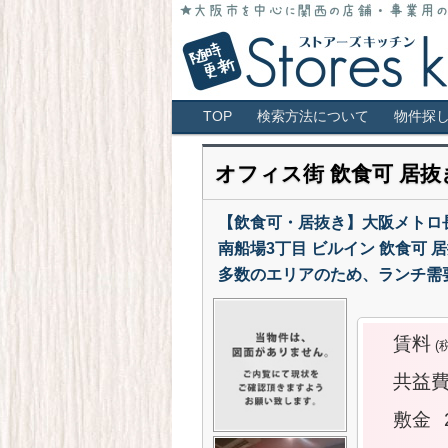
大阪市全域・キタ・ミナミ・アメ村・
店！
大阪 貸店舗 居抜
メインメニュー
TOP
検索方法について
物件探
オフィス街 飲食可 居抜
【飲食可・居抜き】大阪メトロ
南船場3丁目 ビルイン 飲食可
多数のエリアのため、ランチ需
賃料
(
共益
敷金