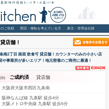
福島・堀江・新町などの貸店舗情報サイト。居抜き・スケルトン・ロー
き物件 スケルトン 飲食可店舗はス
しのご依頼
閉店・移転を考えている方
家主・管理会社様
 貸店舗！
条南2丁目 路面 飲食可 貸店舗！カウンターのみの小さい店
居や事業所が多いエリア！地元密着のご商売に最適！
B304206
ご成約済
貸店舗
税別)
大阪府大阪市西区九条南
阪神なんば線 九条駅 徒歩4分
大阪メトロ中央線 九条駅 徒歩5分