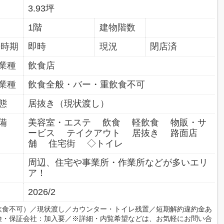
3.93坪
1階
建物階数
居時期
即時
現況
閉店済
業種
飲食店
業種
飲食全般・バー・重飲食不可
態
居抜き（現状渡し）
備
美容室・エステ 飲食 軽飲食 物販・サ
ービス テイクアウト 居抜き 路面店
舗 住宅街 ◇トイレ
周辺、住宅や事業所・作業所などが多いエリ
ア！
2026/2
飲食不可）／現状渡し／カウンター・トイレ残置／短期解約違約金あ
険・保証会社：加入要／※詳細・内覧希望などは、お気軽にお問い合