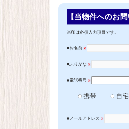
【当物件へのお問
※印は必須入力項目です。
■お名前
※
■ふりがな
※
■電話番号
※
携帯
自宅
■メールアドレス
※