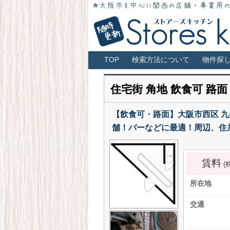
大阪市全域・キタ・ミナミ・アメ村・
店！
大阪 貸店舗 居抜
メインメニュー
TOP
検索方法について
物件探
住宅街 角地 飲食可 路面
【飲食可・路面】大阪市西区 九
舗！バーなどに最適！周辺、住
賃料
(
所在地
交通