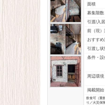
面積
募集階数
引渡/入
前（現）
おすすめ
引渡し状
条件・設
周辺環境
掲載開始
飲食可（重
り／火災保