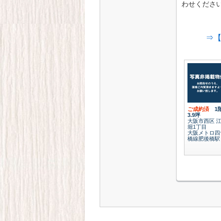
わせくださ
⇒【
ご成約済
1
3.9坪
大阪市西区 
堀1丁目
大阪メトロ四
橋線肥後橋駅