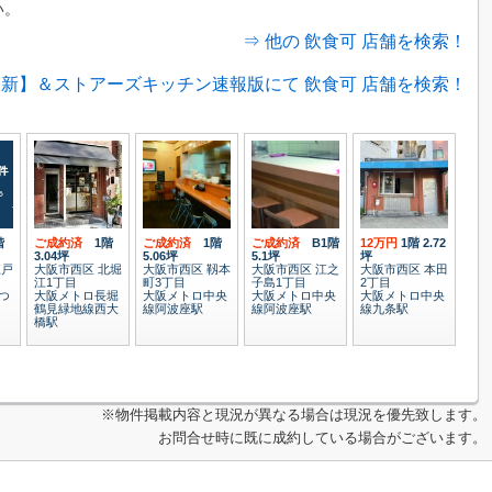
い。
⇒ 他の 飲食可 店舗を検索！
新】＆ストアーズキッチン速報版にて 飲食可 店舗を検索！
階
ご成約済
1階
ご成約済
1階
ご成約済
B1階
12万円
1階
2.72
3.04坪
5.06坪
5.1坪
坪
江戸
大阪市西区 北堀
大阪市西区 靱本
大阪市西区 江之
大阪市西区 本田
江1丁目
町3丁目
子島1丁目
2丁目
つ
大阪メトロ長堀
大阪メトロ中央
大阪メトロ中央
大阪メトロ中央
鶴見緑地線西大
線阿波座駅
線阿波座駅
線九条駅
橋駅
※物件掲載内容と現況が異なる場合は現況を優先致します。
お問合せ時に既に成約している場合がございます。