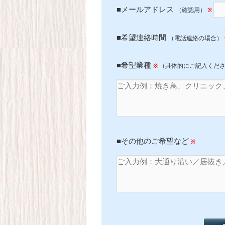
■メールアドレス
（確認用）
※
■希望連絡時間
（電話連絡の場合）
■希望業種
（具体的にご記入くだ
※
■その他のご希望など
※