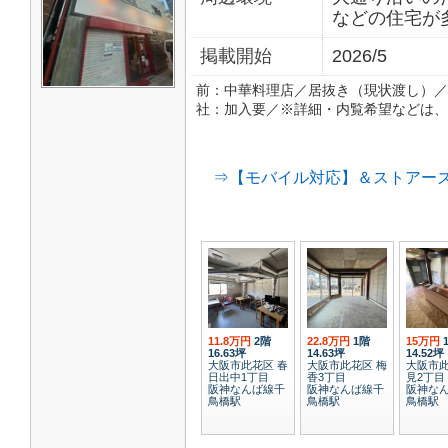
などの住宅が
掲載開始
2026/5
前：中華料理店／居抜き（現状渡し）／
社：加入要／※詳細・内覧希望などは、
⇒【モバイル対応】＆ストアーズ
11.8万円
2階
22.8万円
1階
15万円
16.63坪
14.63坪
14.52坪
大阪市此花区 春
大阪市此花区 梅
大阪市此
日出中1丁目
香3丁目
見2丁目
阪神なんば線千
阪神なんば線千
阪神な
鳥橋駅
鳥橋駅
鳥橋駅