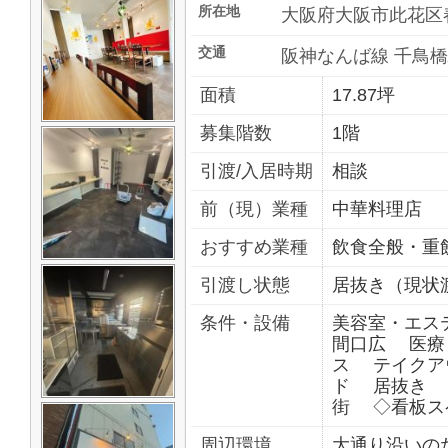
所在地
大阪府大阪市此花区
交通
阪神なんば線 千鳥橋
面積
17.87坪
募集階数
1階
引渡/入居時期
相談
前（現）業種
中華料理店
おすすめ業種
飲食全般・重
引渡し状態
居抜き（現状
条件・設備
美容室・エ
間口広 医療
ス テイクア
ド 居抜き 
街 ◇看板ス
周辺環境
大通り沿いの