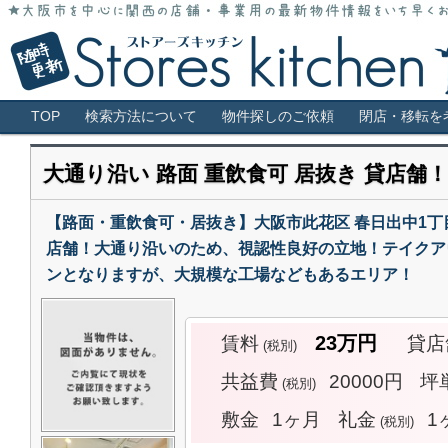
大阪市全域・キタ・ミナミ・アメ村・福島・堀江・新町などの貸店舗情報サ
大阪 貸店舗 居抜き物件 スケルトン 
メインメニュー
TOP
検索方法について
物件探しのご依頼
閉店・移転を
大通り沿い 路面 重飲食可 居抜き 貸店舗！
【路面・重飲食可・居抜き】大阪市此花区 春日出中1丁目 
店舗！大通り沿いのため、視認性良好の立地！テイクア
ンとなりますが、大規模な工場などもあるエリア！
23万円
賃料
貸店
(税別)
共益費
20000円
坪
(税別)
敷金
1ヶ月
礼金
1
(税別)