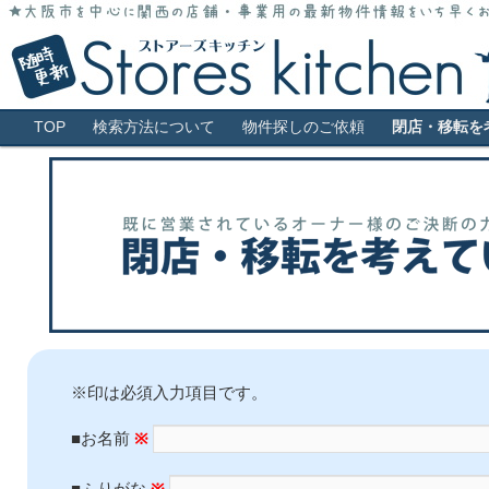
大阪市全域・キタ・ミナミ・アメ村・福島・堀江・新町などの貸店舗情報サ
大阪 貸店舗 居抜き物件 スケルトン 
メインメニュー
TOP
検索方法について
物件探しのご依頼
閉店・移転を
※印は必須入力項目です。
■お名前
※
■ふりがな
※