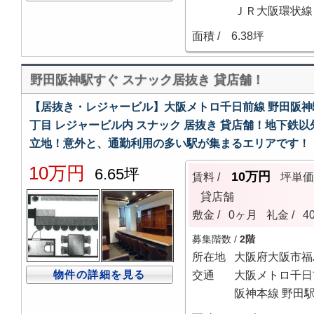
ＪＲ大阪環状線 
面積 /
6.38坪
野田阪神駅すぐ スナック居抜き 貸店舗！
【居抜き・レジャービル】大阪メトロ千日前線 野田阪神
丁目 レジャービル内 スナック 居抜き 貸店舗！地下鉄
立地！意外と、通勤利用の多い駅が集まるエリアです！
10万円
6.65坪
10万円
賃料 /
坪単
貸店舗
敷金 /
0ヶ月
礼金 /
4
募集階数 /
2階
所在地
大阪府大阪市福
物件の詳細を見る
交通
大阪メトロ千日
阪神本線 野田駅