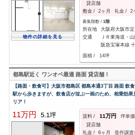
貸店舗
敷金 /
2ヶ月
礼金 /
2
募集階数 /
1階
所在地
大阪府大阪市淀
物件の詳細を見る
交通
ＪＲ東海道・山
阪急宝塚本線 十
面積 /
14坪
都島駅近く ワンオペ最適 路面 貸店舗！
【路面・飲食可】大阪市都島区 都島本通3丁目 路面 飲食
駅から歩きますが、飲食店が並ぶ一画のため、相乗効果
リア！
11万円
5.1坪
11万円
賃料 /
坪単
貸店舗
礼金 /
6ヶ月
造作譲渡金