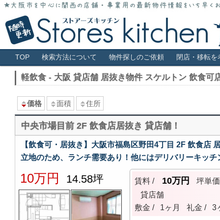
大阪市全域・キタ・ミナミ・アメ村・福島・堀江・新町などの貸店舗情報サ
大阪 貸店舗 居抜き物件 スケルトン 
メインメニュー
TOP
検索方法について
物件探しのご依頼
閉店・移転を
軽飲食 - 大阪 貸店舗 居抜き物件 スケルトン 飲食
価格
面積
住所
中央市場目前 2F 飲食店居抜き 貸店舗！
【飲食可・居抜き】大阪市福島区野田4丁目 2F 飲食店 
立地のため、ランチ需要あり！他にはデリバリーキッチ
10万円
14.58坪
10万円
賃料 /
坪単
貸店舗
敷金 /
1ヶ月
礼金 /
3