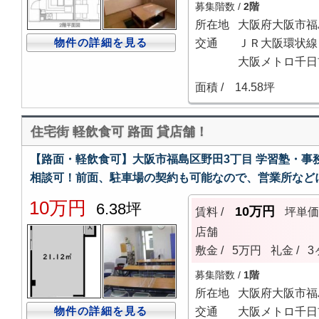
募集階数 /
2階
所在地
大阪府大阪市福
物件の詳細を見る
交通
ＪＲ大阪環状線 
大阪メトロ千日前
面積 /
14.58坪
住宅街 軽飲食可 路面 貸店舗！
【路面・軽飲食可】大阪市福島区野田3丁目 学習塾・事
相談可！前面、駐車場の契約も可能なので、営業所など
10万円
6.38坪
10万円
賃料 /
坪単
店舗
敷金 /
5万円
礼金 /
3
募集階数 /
1階
所在地
大阪府大阪市福
物件の詳細を見る
交通
大阪メトロ千日前