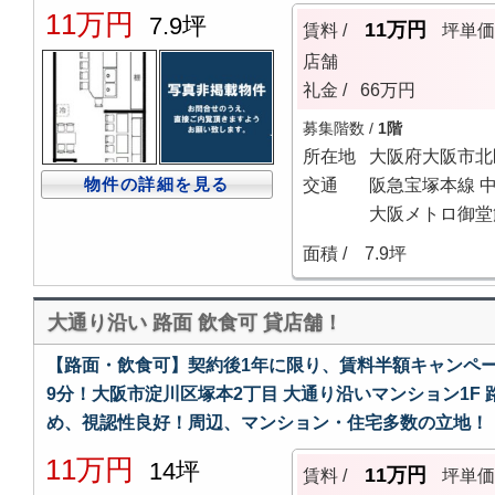
11万円
7.9坪
11万円
賃料 /
坪単
店舗
礼金 /
66万円
募集階数 /
1階
所在地
大阪府大阪市北
物件の詳細を見る
交通
阪急宝塚本線 中
大阪メトロ御堂筋
面積 /
7.9坪
大通り沿い 路面 飲食可 貸店舗！
【路面・飲食可】契約後1年に限り、賃料半額キャンペー
9分！大阪市淀川区塚本2丁目 大通り沿いマンション1F 
め、視認性良好！周辺、マンション・住宅多数の立地！
11万円
14坪
11万円
賃料 /
坪単