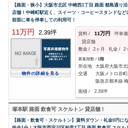
【路面・狭小】大阪市北区 中崎西1丁目 路面 都島通り沿
店舗！中崎町駅近く、スイーツ・コーヒースタンドなど
前面に車を停車しての利用可！
11万円
2.39坪
11万円
賃料 /
坪単
貸店舗
敷金 /
2ヶ月
礼金 /
2
募集階数 /
1階
所在地
大阪府大阪市北
物件の詳細を見る
交通
大阪メトロ谷町線
阪急京都本線 梅
面積 /
2.39坪
塚本駅 路面 飲食可 スケルトン 貸店舗！
【路面・飲食可・スケルトン】賃料ダウン・礼金0円にな
徒歩1分！大阪市西淀川区柏里3丁目 路面 飲食可 スケル