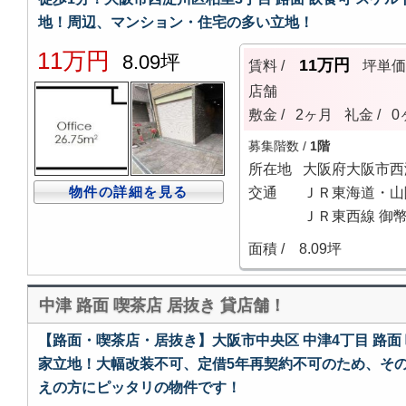
地！周辺、マンション・住宅の多い立地！
11万円
8.09坪
11万円
賃料 /
坪単
店舗
敷金 /
2ヶ月
礼金 /
0
募集階数 /
1階
所在地
大阪府大阪市西
物件の詳細を見る
交通
ＪＲ東海道・山
ＪＲ東西線 御幣
面積 /
8.09坪
中津 路面 喫茶店 居抜き 貸店舗！
【路面・喫茶店・居抜き】大阪市中央区 中津4丁目 路面
家立地！大幅改装不可、定借5年再契約不可のため、そ
えの方にピッタリの物件です！