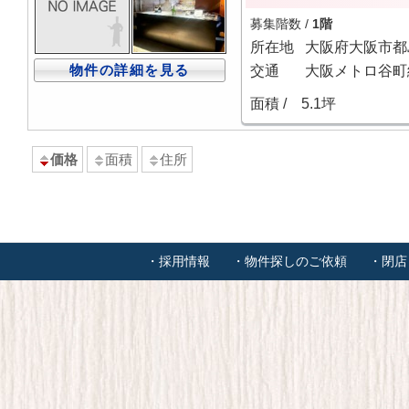
募集階数 /
1階
所在地
大阪府大阪市都
物件の詳細を見る
交通
大阪メトロ谷町線
面積 /
5.1坪
価格
面積
住所
・採用情報
・物件探しのご依頼
・閉店