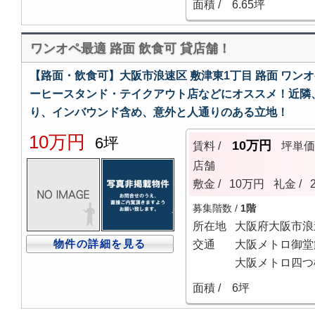
面積 /
6.65坪
ワンオペ最適 路面 飲食可 貸店舗！
【路面・飲食可】大阪市浪速区 敷津東1丁目 路面 ワン
ーヒースタンド・テイクアウト店などにオススメ！近隣
り、インバウンド含め、意外と人通りのある立地！
10万円
6坪
10万円
賃料 /
坪単
店舗
敷金 /
10万円
礼金 /
募集階数 /
1階
所在地
大阪府大阪市浪
物件の詳細を見る
交通
大阪メトロ御堂
大阪メトロ四つ
面積 /
6坪