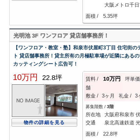
大阪メトロ千日
面積 /
5.35坪
光明池 3F ワンフロア 貸店舗事務所！
【ワンフロア・教室・塾】和泉市伏屋町3丁目 住宅街のテ
ト 貸店舗事務所！貸主所有の月極駐車場が近隣にある
カッティングシート広告可！
10万円
22.8坪
10万円
賃料 /
坪単
舗
敷金 /
3ヶ月
礼金 /
3
募集階数 /
3階
所在地
大阪府和泉市 
物件の詳細を見る
交通
泉北高速鉄道 光
面積 /
22.8坪