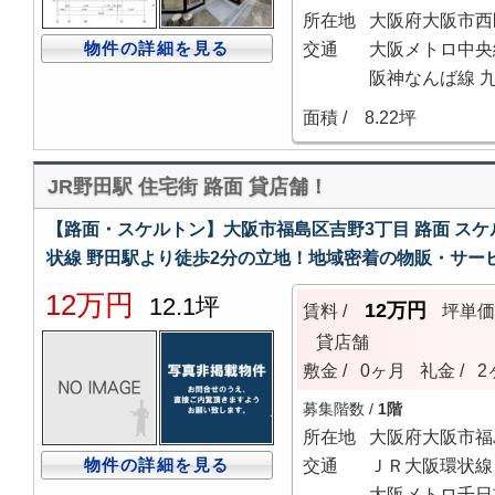
所在地
大阪府大阪市西
物件の詳細を見る
交通
大阪メトロ中央線
阪神なんば線 九
面積 /
8.22坪
JR野田駅 住宅街 路面 貸店舗！
【路面・スケルトン】大阪市福島区吉野3丁目 路面 スケ
状線 野田駅より徒歩2分の立地！地域密着の物販・サー
12万円
12.1坪
12万円
賃料 /
坪単
貸店舗
敷金 /
0ヶ月
礼金 /
2
募集階数 /
1階
所在地
大阪府大阪市福
物件の詳細を見る
交通
ＪＲ大阪環状線 
大阪メトロ千日前