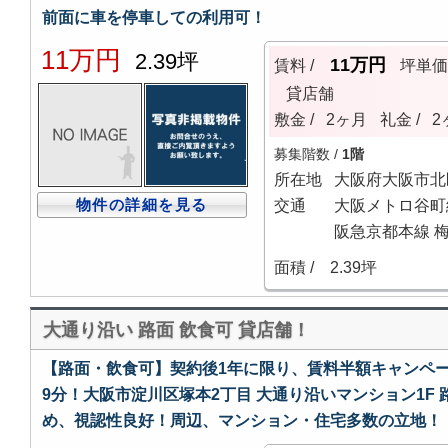
前面に車を停車しての利用可！
11万円
2.39坪
11万円
賃料 /
坪単
貸店舗
敷金 /
2ヶ月
礼金 /
2
募集階数 /
1階
所在地
大阪府大阪市北
物件の詳細を見る
交通
大阪メトロ谷町線
阪急京都本線 梅
面積 /
2.39坪
大通り沿い 路面 飲食可 貸店舗！
【路面・飲食可】契約後1年に限り、賃料半額キャンペー
9分！大阪市淀川区塚本2丁目 大通り沿いマンション1F 
め、視認性良好！周辺、マンション・住宅多数の立地！