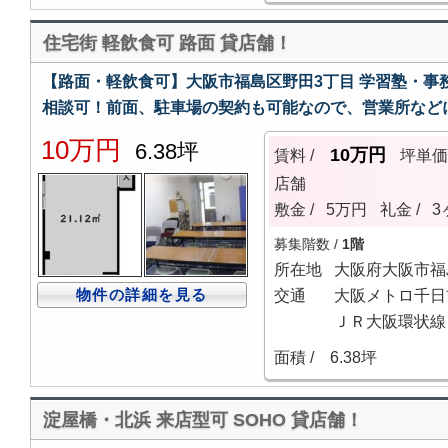
住宅街 軽飲食可 路面 貸店舗！
【路面・軽飲食可】大阪市福島区野田3丁目 学習塾・事
相談可！前面、駐車場の契約も可能なので、営業所など
10万円
6.38坪
10万円
賃料 /
坪単
店舗
敷金 /
5万円
礼金 /
3
募集階数 /
1階
所在地
大阪府大阪市福
物件の詳細を見る
交通
大阪メトロ千日前
ＪＲ大阪環状線 
面積 /
6.38坪
淀屋橋・北浜 来店型可 SOHO 貸店舗！