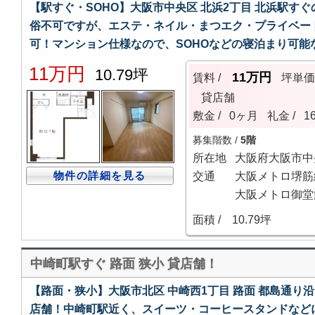
【駅すぐ・SOHO】大阪市中央区 北浜2丁目 北浜駅す
俗不可ですが、エステ・ネイル・まつエク・プライベー
可！マンション仕様なので、SOHOなどの寝泊まり可能
11万円
10.79坪
11万円
賃料 /
坪単
貸店舗
敷金 /
0ヶ月
礼金 /
1
募集階数 /
5階
所在地
大阪府大阪市中
物件の詳細を見る
交通
大阪メトロ堺筋線
大阪メトロ御堂
面積 /
10.79坪
中崎町駅すぐ 路面 狭小 貸店舗！
【路面・狭小】大阪市北区 中崎西1丁目 路面 都島通り沿
店舗！中崎町駅近く、スイーツ・コーヒースタンドなど