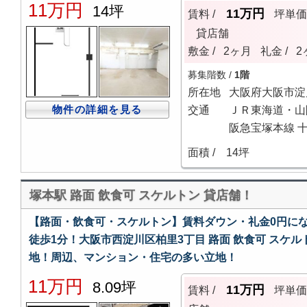
11万円
14坪
11万円
賃料 /
坪単
貸店舗
敷金 /
2ヶ月
礼金 /
2
募集階数 /
1階
所在地
大阪府大阪市淀
物件の詳細を見る
交通
ＪＲ東海道・山
阪急宝塚本線 十
面積 /
14坪
塚本駅 路面 飲食可 スケルトン 貸店舗！
【路面・飲食可・スケルトン】賃料ダウン・礼金0円にな
徒歩1分！大阪市西淀川区柏里3丁目 路面 飲食可 スケル
地！周辺、マンション・住宅の多い立地！
11万円
8.09坪
11万円
賃料 /
坪単