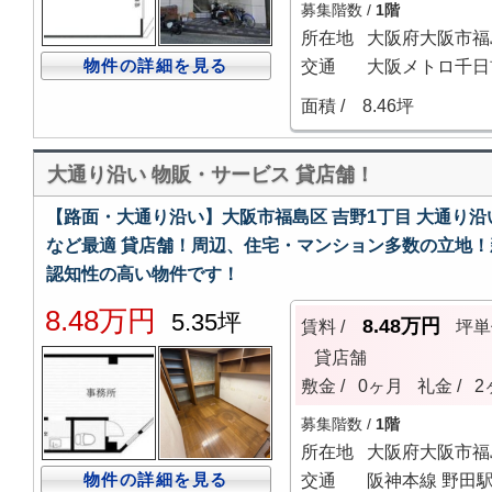
募集階数 /
1階
所在地
大阪府大阪市福
物件の詳細を見る
交通
大阪メトロ千日前
面積 /
8.46坪
大通り沿い 物販・サービス 貸店舗！
【路面・大通り沿い】大阪市福島区 吉野1丁目 大通り沿
など最適 貸店舗！周辺、住宅・マンション多数の立地
認知性の高い物件です！
8.48万円
5.35坪
8.48万円
賃料 /
坪単
貸店舗
敷金 /
0ヶ月
礼金 /
2
募集階数 /
1階
所在地
大阪府大阪市福
物件の詳細を見る
交通
阪神本線 野田駅