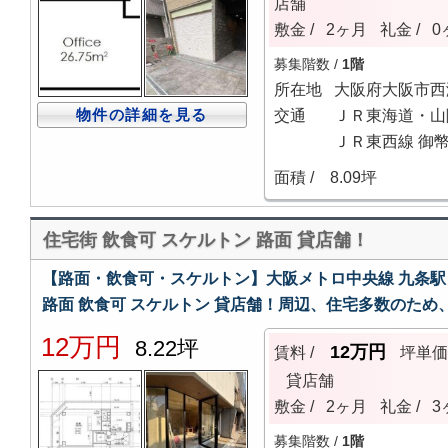
店舗
敷金 /
2ヶ月
礼金 /
0
募集階数 /
1階
所在地
大阪府大阪市西
物件の詳細を見る
交通
ＪＲ東海道・山
ＪＲ東西線 御幣
面積 /
8.09坪
住宅街 飲食可 スケルトン 路面 貸店舗！
【路面・飲食可・スケルトン】大阪メトロ中央線 九条駅
路面 飲食可 スケルトン 貸店舗！周辺、住宅多数のた
12万円
8.22坪
12万円
賃料 /
坪単
貸店舗
敷金 /
2ヶ月
礼金 /
3
募集階数 /
1階