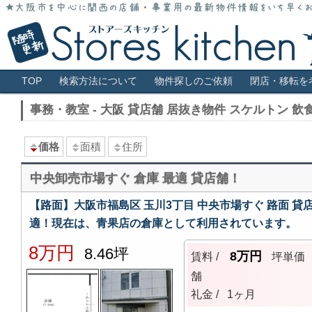
大阪市全域・キタ・ミナミ・アメ村・福島・堀江・新町などの貸店舗情報サ
大阪 貸店舗 居抜き物件 スケルトン 
メインメニュー
TOP
検索方法について
物件探しのご依頼
閉店・移転を
事務・教室 - 大阪 貸店舗 居抜き物件 スケルトン
価格
面積
住所
中央卸売市場すぐ 倉庫 最適 貸店舗！
【路面】大阪市福島区 玉川3丁目 中央市場すぐ 路面 
適！現在は、青果店の倉庫として利用されています。
8万円
8.46坪
8万円
賃料 /
坪単価
舗
礼金 /
1ヶ月