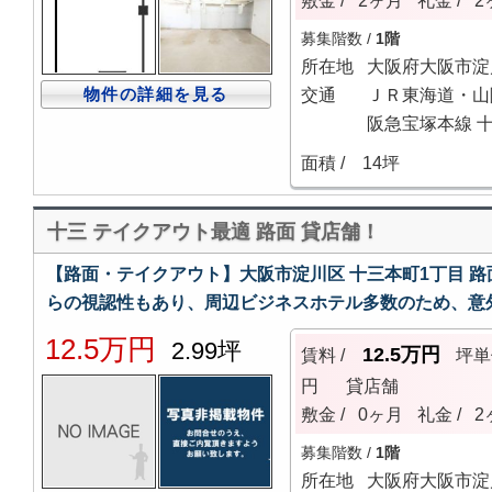
敷金 /
2ヶ月
礼金 /
2
募集階数 /
1階
所在地
大阪府大阪市淀
物件の詳細を見る
交通
ＪＲ東海道・山
阪急宝塚本線 十
面積 /
14坪
十三 テイクアウト最適 路面 貸店舗！
【路面・テイクアウト】大阪市淀川区 十三本町1丁目 路
らの視認性もあり、周辺ビジネスホテル多数のため、意
12.5万円
2.99坪
12.5万円
賃料 /
坪単
円
貸店舗
敷金 /
0ヶ月
礼金 /
2
募集階数 /
1階
所在地
大阪府大阪市淀