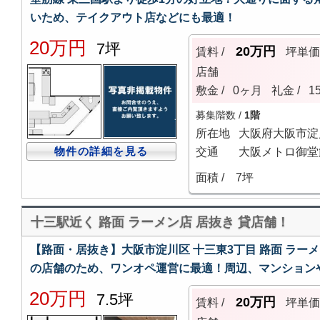
いため、テイクアウト店などにも最適！
20万円
7坪
20万円
賃料 /
坪単
店舗
敷金 /
0ヶ月
礼金 /
1
募集階数 /
1階
所在地
大阪府大阪市淀
物件の詳細を見る
交通
大阪メトロ御堂
面積 /
7坪
十三駅近く 路面 ラーメン店 居抜き 貸店舗！
【路面・居抜き】大阪市淀川区 十三東3丁目 路面 ラー
の店舗のため、ワンオペ運営に最適！周辺、マンション
20万円
7.5坪
20万円
賃料 /
坪単