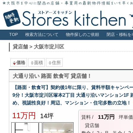
大阪市全域・キタ・ミナミ・アメ村・福島・堀江・新町などの貸店舗情報サ
大阪 貸店舗 居抜き物件 スケルトン 
メインメニュー
TOP
検索方法について
物件探しのご依頼
閉店・移転を
貸店舗 > 大阪市淀川区
価格
面積
住所
大通り沿い 路面 飲食可 貸店舗！
【路面・飲食可】契約後1年に限り、賃料半額キャンペー
9分！大阪市淀川区塚本2丁目 大通り沿いマンション1F 
め、視認性良好！周辺、マンション・住宅多数の立地！
11万円
14坪
11万円
賃料 /
坪単
貸店舗