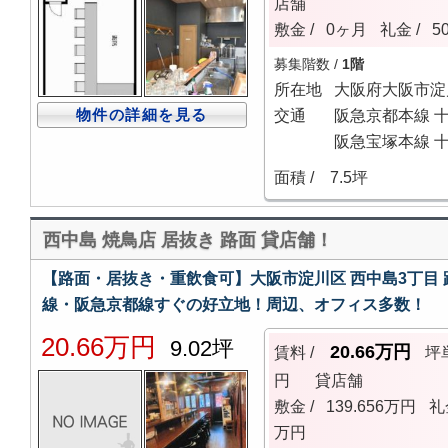
店舗
敷金 /
0ヶ月
礼金 /
5
募集階数 /
1階
所在地
大阪府大阪市淀
物件の詳細を見る
交通
阪急京都本線 十
阪急宝塚本線 十
面積 /
7.5坪
西中島 焼鳥店 居抜き 路面 貸店舗！
【路面・居抜き・重飲食可】大阪市淀川区 西中島3丁目 
線・阪急京都線すぐの好立地！周辺、オフィス多数！
20.66万円
9.02坪
20.66万円
賃料 /
坪
円
貸店舗
敷金 /
139.656万円
礼
万円