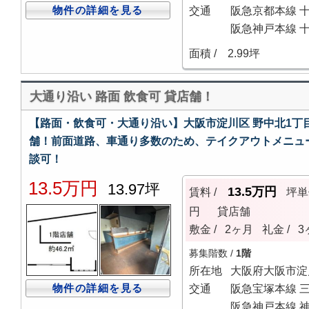
物件の詳細を見る
交通
阪急京都本線 十
阪急神戸本線 十
面積 /
2.99坪
大通り沿い 路面 飲食可 貸店舗！
【路面・飲食可・大通り沿い】大阪市淀川区 野中北1丁目 
舗！前面道路、車通り多数のため、テイクアウトメニュ
談可！
13.5万円
13.97坪
13.5万円
賃料 /
坪単
円
貸店舗
敷金 /
2ヶ月
礼金 /
3
募集階数 /
1階
所在地
大阪府大阪市淀
物件の詳細を見る
交通
阪急宝塚本線 三
阪急神戸本線 神