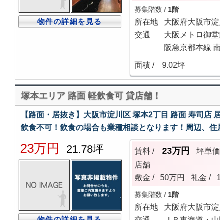
募集階数 /
1階
物件の詳細を見る
所在地
大阪府大阪市淀
交通
大阪メトロ御堂
阪急京都本線 南
面積 /
9.02坪
塚本エリア 路面 軽飲食可 貸店舗！
【路面・居抜き】大阪市淀川区 塚本2丁目 路面 寿司店
飲食不可！飲食の場合も業種相談となります！周辺、住
23万円
21.78坪
23万円
賃料 /
坪単
店舗
敷金 /
50万円
礼金 /
募集階数 /
1階
所在地
大阪府大阪市淀
物件の詳細を見る
交通
ＪＲ東海道・山