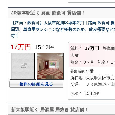
JR塚本駅近く 路面 飲食可 貸店舗！
【路面・飲食可】大阪市淀川区塚本2丁目 路面 飲食可 
周辺、単身用マンションなど多数のため、飲み需要など
可！
17万円
15.12坪
17万円
賃料 /
坪単
店舗
敷金 /
0ヶ月
礼金 /
1
募集階数 /
1階
所在地
大阪府大阪市淀
物件の詳細を見る
交通
ＪＲ東海道・山
面積 /
15.12坪
新大阪駅近く 居酒屋 居抜き 貸店舗！