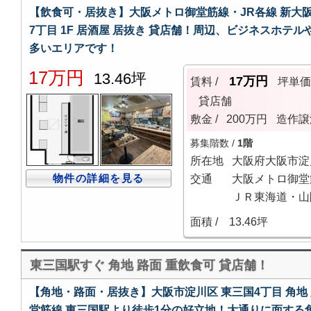
【飲食可・居抜き】大阪メトロ御堂筋線・JR各線 新大
7丁目 1F 居酒屋 居抜き 貸店舗！周辺、ビジネスホ
多いエリアです！
17万円
13.46坪
17万円
賃料 /
坪単
貸店舗
敷金 /
200万円
造作譲
募集階数 /
1階
所在地
大阪府大阪市淀
物件の詳細を見る
交通
大阪メトロ御堂
ＪＲ東海道・山
面積 /
13.46坪
東三国駅すぐ 角地 路面 重飲食可 貸店舗！
【角地・路面・居抜き】大阪市淀川区 東三国4丁目 角地
堂筋線 東三国駅より徒歩1分の好立地！大通りに面する