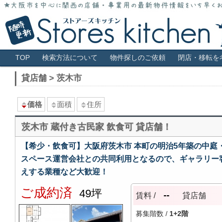
大阪市全域・キタ・ミナミ・アメ村・福島・堀江・新町などの貸店舗情報サ
大阪 貸店舗 居抜き物件 スケルトン 
メインメニュー
TOP
検索方法について
物件探しのご依頼
閉店・移転を
貸店舗 > 茨木市
価格
面積
住所
茨木市 蔵付き古民家 飲食可 貸店舗！
【希少・飲食可】大阪府茨木市 本町の明治5年築の中庭
スペース運営会社との共同利用となるので、ギャラリー
えする業種など大歓迎！
ご成約済
49坪
--
賃料 /
貸店舗
募集階数 /
1+2階