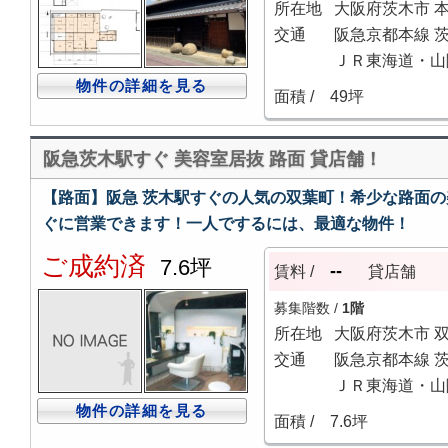
所在地
大阪府茨木市 
交通
阪急京都本線 茨
ＪＲ東海道・山陽
物件の詳細を見る
面積 /
49坪
阪急茨木駅すぐ 美容室居抜 路面 貸店舗！
【路面】阪急 茨木駅すぐの人気の双葉町！希少な路面の
ぐに営業できます！一人でするには、最適な物件！
ご成約済
7.6坪
--
賃料 /
貸店舗
募集階数 /
1階
所在地
大阪府茨木市 
交通
阪急京都本線 茨
ＪＲ東海道・山陽
物件の詳細を見る
面積 /
7.6坪