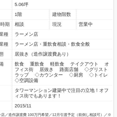
5.06坪
1階
建物階数
居時期
相談
現況
営業中
業種
ラーメン店
業種
ラーメン店・重飲食相談・飲食全般
態
居抜き（造作譲渡費あり）
備
飲食 重飲食 軽飲食 テイクアウト オ
フィス街 居抜き 路面店舗 ◇グリスト
ラップ ◇カウンター ◇厨房 ◇トイレ
◇空調設備
タワーマンション建築中で注目の立地！オフ
ィス街でもあります！
2015/11
店／造作譲渡費 100万円希望／12月引渡予定（前倒し相談可）／※