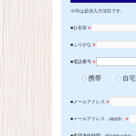
※印は必須入力項目です。
■お名前
※
■ふりがな
※
■電話番号
※
携帯
自宅
■メールアドレス
※
■メールアドレス
（確認用）
※
■希望連絡時間
（電話連絡の場合）