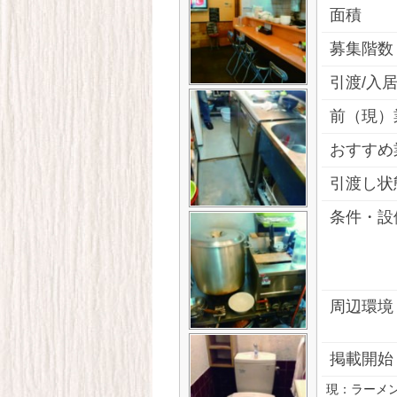
面積
募集階数
引渡/入
前（現）
おすすめ
引渡し状
条件・設
周辺環境
掲載開始
現：ラーメン