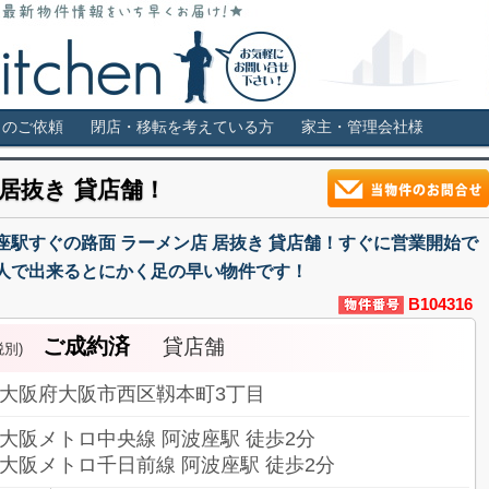
福島・堀江・新町などの貸店舗情報サイト。居抜き・スケルトン・ロー
き物件 スケルトン 飲食可店舗はス
しのご依頼
閉店・移転を考えている方
家主・管理会社様
 居抜き 貸店舗！
駅すぐの路面 ラーメン店 居抜き 貸店舗！すぐに営業開始で
人で出来るとにかく足の早い物件です！
B104316
ご成約済
貸店舗
税別)
大阪府大阪市西区靱本町3丁目
大阪メトロ中央線 阿波座駅 徒歩2分
大阪メトロ千日前線 阿波座駅 徒歩2分