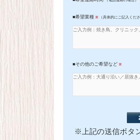
■希望業種
（具体的にご記入くだ
※
■その他のご希望など
※
※上記の送信ボタン