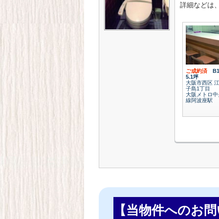
詳細などは
ご成約済
B
5.1坪
大阪市西区 
子島1丁目
大阪メトロ中
線阿波座駅
【当物件へのお問