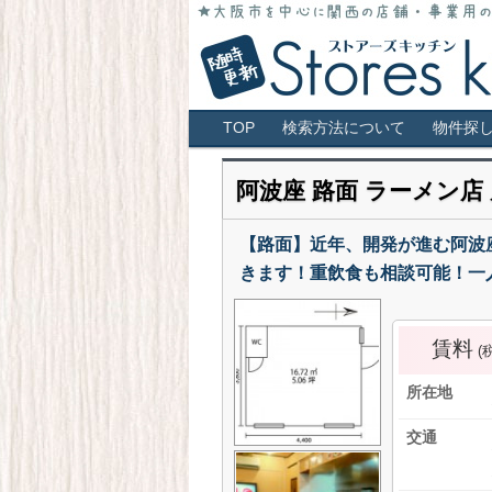
大阪市全域・キタ・ミナミ・アメ村・
店！
大阪 貸店舗 居抜
メインメニュー
TOP
検索方法について
物件探
阿波座 路面 ラーメン店
【路面】近年、開発が進む阿波座
きます！重飲食も相談可能！一
賃料
(
所在地
交通