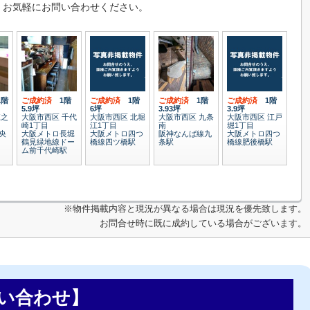
、お気軽にお問い合わせください。
1階
ご成約済
1階
ご成約済
1階
ご成約済
1階
ご成約済
1階
5.9坪
6坪
3.93坪
3.9坪
江之
大阪市西区 千代
大阪市西区 北堀
大阪市西区 九条
大阪市西区 江戸
崎1丁目
江1丁目
南
堀1丁目
央
大阪メトロ長堀
大阪メトロ四つ
阪神なんば線九
大阪メトロ四つ
鶴見緑地線ドー
橋線四ツ橋駅
条駅
橋線肥後橋駅
ム前千代崎駅
※物件掲載内容と現況が異なる場合は現況を優先致します。
お問合せ時に既に成約している場合がございます。
い合わせ】