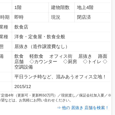
1階
建物階数
地上4階
居時期
即時
現況
閉店済
業種
飲食店
業種
洋食・定食屋・飲食全般
態
居抜き（造作譲渡費なし）
備
飲食 軽飲食 オフィス街 居抜き 路面
店舗 ◇カウンター ◇厨房 ◇トイレ ◇
空調設備
平日ランチ時など、混みあうオフィス立地！
2015/12
／定借4年（更新可・更新料50万円）／現状渡し／保証会社加入要／※
希望などは、お気軽にお問い合わせください。
⇒ 他の 居抜き 店舗を検索！