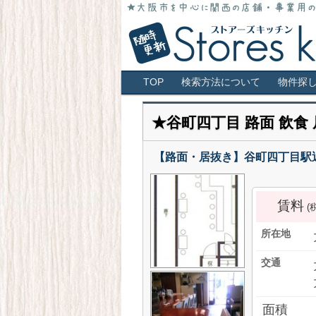
大阪市全域・キタ・ミナミ・アメ村・
店！
大阪 貸店舗 居抜
メインメニュー
TOP
検索方法について
物件探
★谷町四丁目 路面 飲食
【路面・居抜き】谷町四丁目駅近
賃料
(
所在地
交通
面積