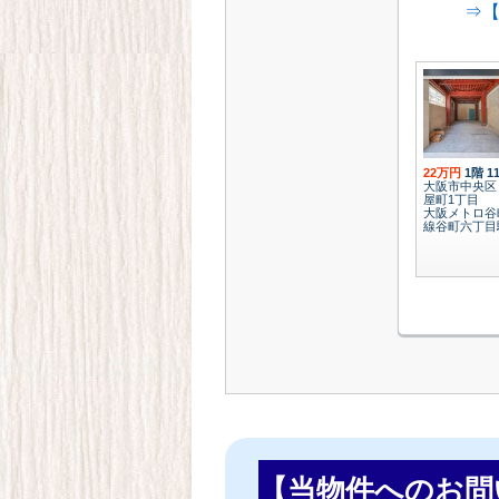
⇒【
22万円
1階
1
大阪市中央区
屋町1丁目
大阪メトロ谷
線谷町六丁目
【当物件へのお問