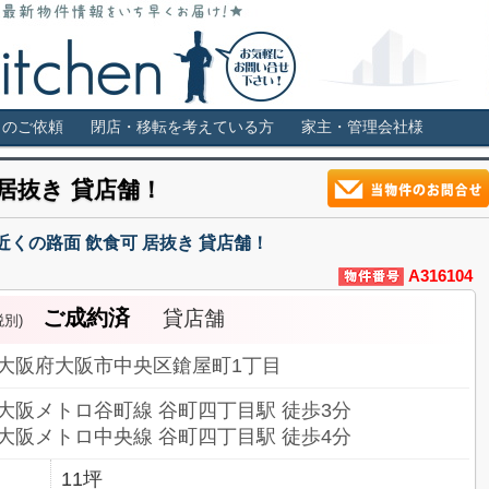
福島・堀江・新町などの貸店舗情報サイト。居抜き・スケルトン・ロー
き物件 スケルトン 飲食可店舗はス
しのご依頼
閉店・移転を考えている方
家主・管理会社様
 居抜き 貸店舗！
くの路面 飲食可 居抜き 貸店舗！
A316104
ご成約済
貸店舗
税別)
大阪府大阪市中央区鎗屋町1丁目
大阪メトロ谷町線 谷町四丁目駅 徒歩3分
大阪メトロ中央線 谷町四丁目駅 徒歩4分
11坪