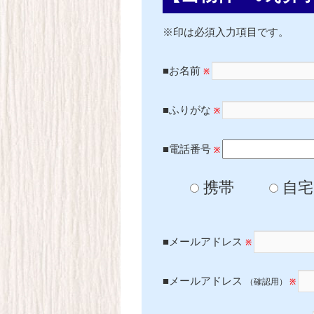
※印は必須入力項目です。
■お名前
※
■ふりがな
※
■電話番号
※
携帯
自宅
■メールアドレス
※
■メールアドレス
（確認用）
※