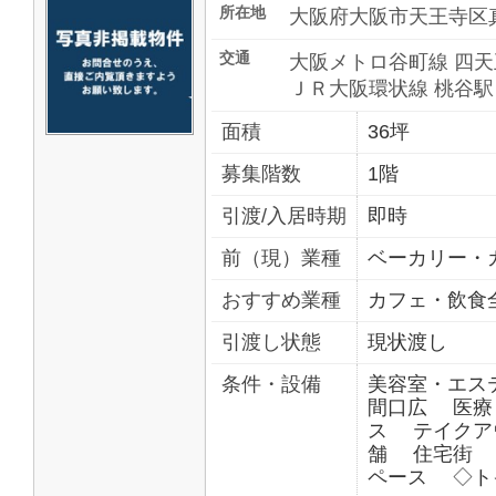
所在地
大阪府大阪市天王寺区
交通
大阪メトロ谷町線 四天
ＪＲ大阪環状線 桃谷駅
面積
36坪
募集階数
1階
引渡/入居時期
即時
前（現）業種
ベーカリー・
おすすめ業種
カフェ・飲食
引渡し状態
現状渡し
条件・設備
美容室・エ
間口広 医療
ス テイクア
舗 住宅街 
ペース ◇ト