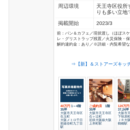
周辺環境
天王寺区役所
りも多い立地
掲載開始
2023/3
前：パン＆カフェ／現状渡し（ほぼスケ
レ・グリストラップ残置／火災保険・保
解約違約金：あり／※詳細・内覧希望な
⇒【新】＆ストアーズキッチ
40万円
1～4階
ご成約済
1階
120万
35坪
35坪
37.24坪
大阪市天王寺区
大阪市天王寺区
大阪市
生玉町
石ヶ辻町
下味原
大阪メトロ千日
近鉄大阪線大阪
ＪＲ大
前線谷町九丁目
上本町駅
鶴橋駅
駅