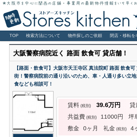
大阪市全域・キタ・ミナミ・アメ村・福島・堀江・新町などの貸店舗情報サ
大阪 貸店舗 居抜き物件 スケルトン 
メインメニュー
TOP
検索方法について
物件探しのご依頼
閉店・移転を
大阪警察病院近く 路面 飲食可 貸店舗！
【路面・飲食可】大阪市天王寺区 真法院町 路面 飲食
街！警察病院前の通り沿いのため、車・人通り多い立地
食なども相談可！
39.6万円
賃料
貸
(税別)
共益費
11000円
坪
(税別)
敷金
0ヶ月
礼金
4
(税別)